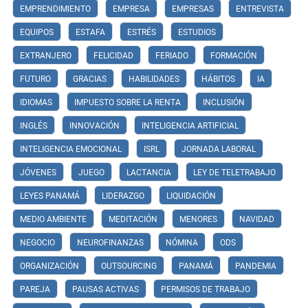
EMPRENDIMIENTO
EMPRESA
EMPRESAS
ENTREVISTA
EQUIPOS
ESTAFA
ESTRÉS
ESTUDIOS
EXTRANJERO
FELICIDAD
FERIADO
FORMACIÓN
FUTURO
GRACIAS
HABILIDADES
HÁBITOS
IA
IDIOMAS
IMPUESTO SOBRE LA RENTA
INCLUSIÓN
INGLÉS
INNOVACIÓN
INTELIGENCIA ARTIFICIAL
INTELIGENCIA EMOCIONAL
ISRL
JORNADA LABORAL
JÓVENES
JUEGO
LACTANCIA
LEY DE TELETRABAJO
LEYES PANAMÁ
LIDERAZGO
LIQUIDACIÓN
MEDIO AMBIENTE
MEDITACIÓN
MENORES
NAVIDAD
NEGOCIO
NEUROFINANZAS
NÓMINA
ODS
ORGANIZACIÓN
OUTSOURCING
PANAMÁ
PANDEMIA
PAREJA
PAUSAS ACTIVAS
PERMISOS DE TRABAJO