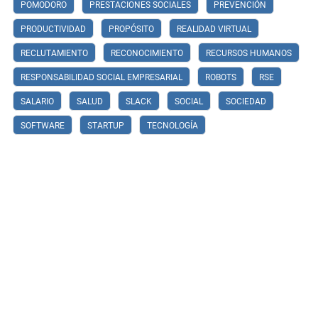
POMODORO
PRESTACIONES SOCIALES
PREVENCIÓN
PRODUCTIVIDAD
PROPÓSITO
REALIDAD VIRTUAL
RECLUTAMIENTO
RECONOCIMIENTO
RECURSOS HUMANOS
RESPONSABILIDAD SOCIAL EMPRESARIAL
ROBOTS
RSE
SALARIO
SALUD
SLACK
SOCIAL
SOCIEDAD
SOFTWARE
STARTUP
TECNOLOGÍA
Difundimos contenido actual,
práctico y reflexivo del mundo laboral.