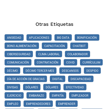
Otras Etiquetas
ANSIEDAD
APLICACIONES
BIG DATA
BONIFICACIÓN
BONO ALIMENTACIÓN
CAPACITACIÓN
CHATBOT
CIBERSEGURIDAD
CLIMA LABORAL
COLABORADOR
COMUNICACIÓN
CONTRATACIÓN
COVID
CURRÍCULUM
DÉCIMO
DÉCIMO TERCER MES
DESCANSOS
DESPIDO
DÍA DE ACCIÓN DE GRACIAS
DIGITAL
DISCAPACIDAD
DIVISAS
DÓLARES
DÓLARES
EFECTIVIDAD
EJERCICIO
EMBARAZO
EMPATÍA
EMPLEADOR
EMPLEO
EMPRENDEDORES
EMPRENDER