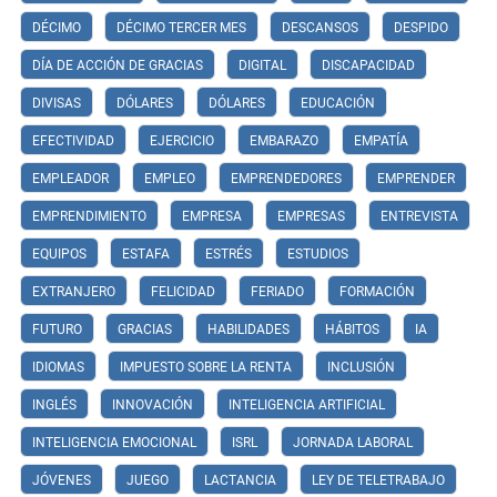
DÉCIMO
DÉCIMO TERCER MES
DESCANSOS
DESPIDO
DÍA DE ACCIÓN DE GRACIAS
DIGITAL
DISCAPACIDAD
DIVISAS
DÓLARES
DÓLARES
EDUCACIÓN
EFECTIVIDAD
EJERCICIO
EMBARAZO
EMPATÍA
EMPLEADOR
EMPLEO
EMPRENDEDORES
EMPRENDER
EMPRENDIMIENTO
EMPRESA
EMPRESAS
ENTREVISTA
EQUIPOS
ESTAFA
ESTRÉS
ESTUDIOS
EXTRANJERO
FELICIDAD
FERIADO
FORMACIÓN
FUTURO
GRACIAS
HABILIDADES
HÁBITOS
IA
IDIOMAS
IMPUESTO SOBRE LA RENTA
INCLUSIÓN
INGLÉS
INNOVACIÓN
INTELIGENCIA ARTIFICIAL
INTELIGENCIA EMOCIONAL
ISRL
JORNADA LABORAL
JÓVENES
JUEGO
LACTANCIA
LEY DE TELETRABAJO